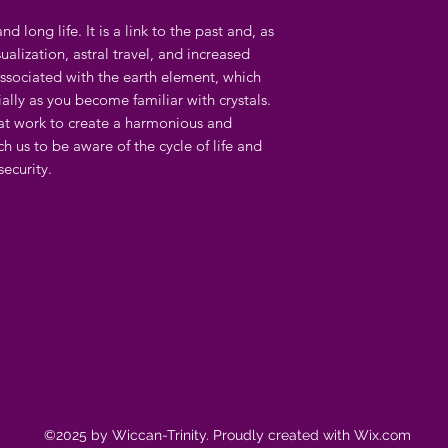
d long life. It is a link to the past and, as
sualization, astral travel, and increased
associated with the earth element, which
ially as you become familiar with crystals.
at work to create a harmonious and
h us to be aware of the cycle of life and
ecurity.
©2025 by Wiccan-Trinity. Proudly created with Wix.com