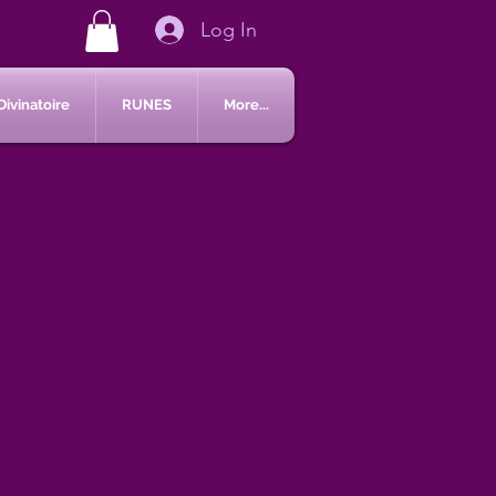
Log In
Divinatoire
RUNES
More...