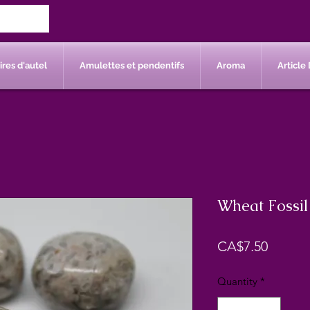
res d'autel
Amulettes et pendentifs
Aroma
Article 
Wheat Fossil
Price
CA$7.50
Quantity
*