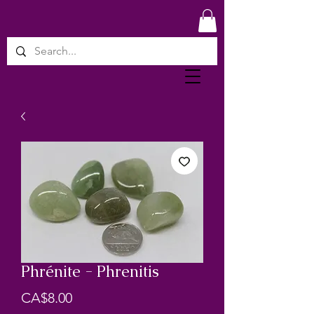
Phrénite - Phrenitis
Price
CA$8.00