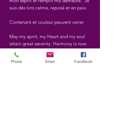
mon esprit et remplit ma demeure. Je
suis dès lors calme, reposé et en paix.
Contenant et couleur peuvent varier
May my spirit, my Heart and my soul
attain great serenity. Harmony is now
springing through my mind and filling
my abode. I am therefore calm, rested
Phone
Email
Facebook
and at peace.
Pot and color may vary
©2025 by Wiccan-Trinity. Proudly created with
Wix.com