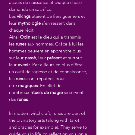
acquis de naissance et chaque chose
demande un sacrifice.
Les
vikings
étaient de fiers guerriers et
leur
mythologie
s’en ressent dans
chaque récit.
Ainsi
Odin
est le dieu qui a transmis
les
runes
aux hommes. Grâce à lui les
hommes peuvent en apprendre plus
sur leur
passé
, leur
présent
et surtout
leur
avenir
. Par ailleurs en plus d’être
un outil de sagesse et de connaissance,
les
runes
sont réputées pour
être
magiques
. En effet de
nombreux
rituels de magie
se servent
des
runes
.
In modern witchcraft, runes are part of
the divinatory arts (along with tarot,
and oracles for example). They serve to
guide you in life, to reflect on you, on a