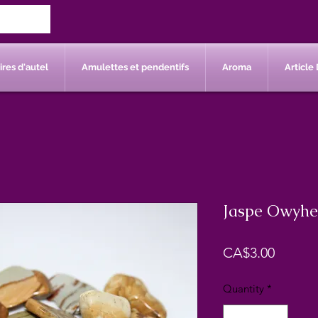
res d'autel
Amulettes et pendentifs
Aroma
Article 
Jaspe Owyhee
Price
CA$3.00
Quantity
*