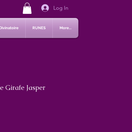
Log In
Divinatoire
RUNES
More...
 Girafe Jasper