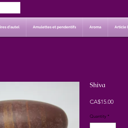
res d'autel
Amulettes et pendentifs
Aroma
Article 
Shiva
Price
CA$15.00
Quantity
*