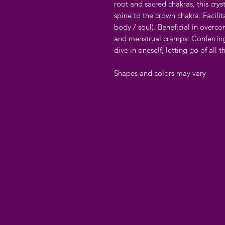
root and sacred chakras, this crys
spine to the crown chakra. Facilit
body / soul). Beneficial in overco
and menstrual cramps. Conferring 
dive in oneself, letting go of all t
Shapes and colors may vary