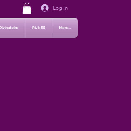
Log In
Divinatoire
RUNES
More...