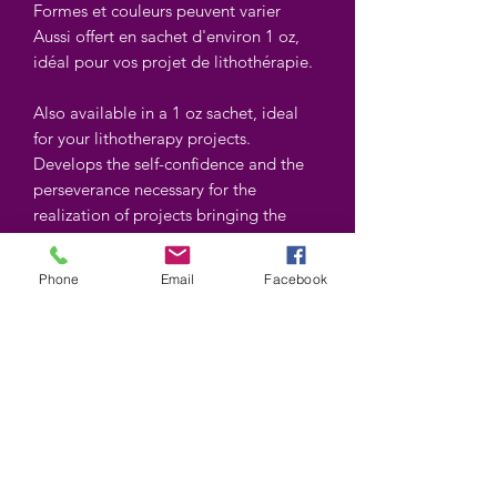
Formes et couleurs peuvent varier
Aussi offert en sachet d'environ 1 oz,
idéal pour vos projet de lithothérapie.
Also available in a 1 oz sachet, ideal
for your lithotherapy projects.
Develops the self-confidence and the
perseverance necessary for the
realization of projects bringing the
pleasure of action and assured success;
protects us from evil and hidden
Phone
Email
Facebook
dangers. Garnet calms rheumatism,
arthritis as well as genital problems.
Shapes and colors may vary