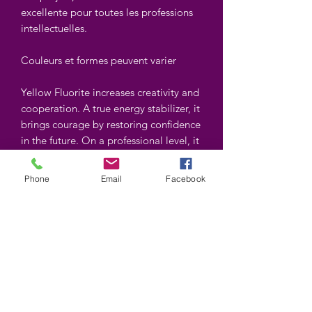
excellente pour toutes les professions
intellectuelles.
Couleurs et formes peuvent varier
Yellow Fluorite increases creativity and
cooperation. A true energy stabilizer, it
brings courage by restoring confidence
in the future. On a professional level, it
brings elevation, ideas are clear,
contacts favorable to the realization of
Phone
Email
Facebook
projects, to success. It is excellent for
all intellectual professions.
Shapes and colors may vary