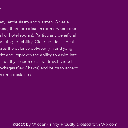
r
iety, enthusiasm and warmth. Gives a
ness, therefore ideal in rooms where one
al or hotel rooms). Particularly beneficial
ating irritability. Clear up ideas: ideal
ores the balance between yin and yang.
ght and improves the ability to assimilate
elepathy session or astral travel. Good
lockages (Sex Chakra) and helps to accept
ercome obstacles.
©2025 by Wiccan-Trinity. Proudly created with Wix.com