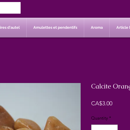
res d'autel
Amulettes et pendentifs
Aroma
Article 
Calcite Oran
Price
CA$3.00
Quantity
*