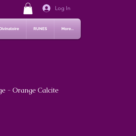
Log In
Divinatoire
RUNES
More...
ge - Orange Calcite