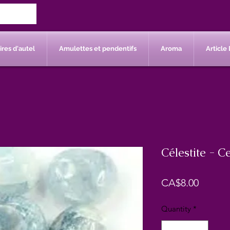
res d'autel
Amulettes et pendentifs
Aroma
Article 
Célestite - Ce
Price
CA$8.00
Quantity
*