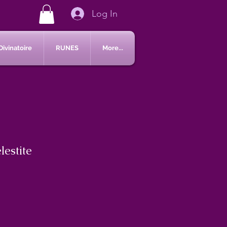
Log In
Divinatoire
RUNES
More...
lestite