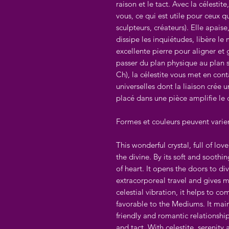
raison et le tact. Avec la célestite
vous, ce qui est utile pour ceux qu
sculpteurs, créateurs). Elle apaise
dissipe les inquiétudes, libère le
excellente pierre pour aligner et g
passer du plan physique au plan sp
Ch), la célestite vous met en cont
universelles dont la liaison crée u
placé dans une pièce amplifie le 
Formes et couleurs peuvent varie
This wonderful crystal, full of l
the divine. By its soft and soothin
of heart. It opens the doors to div
extracorporeal travel and gives
celestial vibration, it helps to 
favorable to the Mediums. It ma
friendly and romantic relationshi
and tact. With celestite, serenity