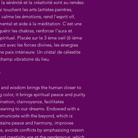
, la sérénité et la créativité sont au rendez-
i touchent les arts (artistes peintres,
, calme les émotions, rend l'esprit vif,
 mental et aide à la méditation. C'est une
uérir les chakras, renforcer l'aura et
irituel. Placée sur le 3 ème oeil (6 ième
act avec les forces divines, les énergies
ne paix intérieure. Un cristal de célestite
champ vibratoire du lieu.
r
ove and wisdom brings the human closer to
g color, it brings spiritual peace and purity
ination, clairvoyance, facilitates
 meaning to our dreams. Endowed with a
communicate with the beyond, which is
intains peace and harmony, improves
ps, avoids conflicts by emphasizing reason
 and creativity are at the rendezvous, which