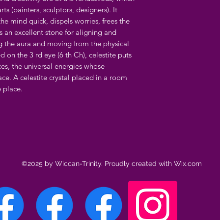
ts (painters, sculptors, designers). It
e mind quick, dispels worries, frees the
s an excellent stone for aligning and
ng the aura and moving from the physical
d on the 3 rd eye (6 th Ch), celestite puts
ces, the universal energies whose
ce. A celestite crystal placed in a room
e place.
©2025 by Wiccan-Trinity. Proudly created with Wix.com