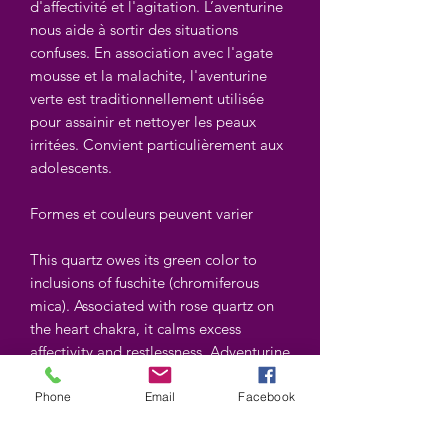
d'affectivité et l'agitation. L’aventurine
nous aide à sortir des situations
confuses. En association avec l'agate
mousse et la malachite, l'aventurine
verte est traditionnellement utilisée
pour assainir et nettoyer les peaux
irritées. Convient particulièrement aux
adolescents.
Formes et couleurs peuvent varier
This quartz owes its green color to
inclusions of fuschite (chromiferous
mica). Associated with rose quartz on
the heart chakra, it calms excess
affectivity and restlessness. Adventurine
helps us get out of confused situations.
In combination with moss agate and
Phone
Email
Facebook
malachite, green aventurine is
traditionally used to cleanse and