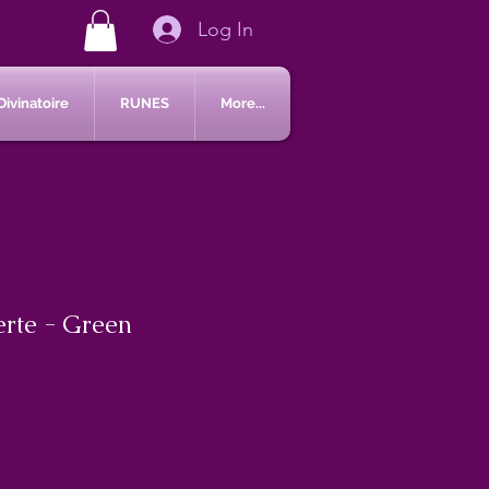
Log In
Divinatoire
RUNES
More...
erte - Green