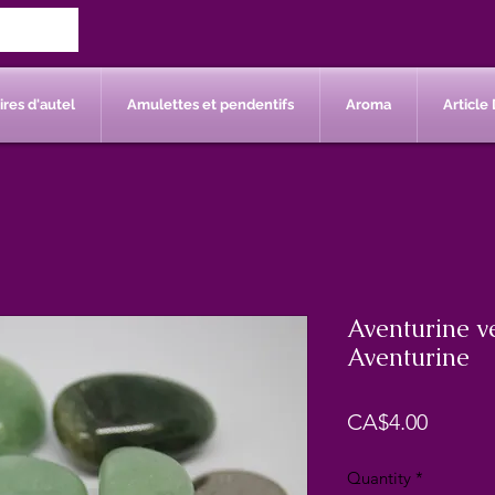
res d'autel
Amulettes et pendentifs
Aroma
Article 
Aventurine v
Aventurine
Price
CA$4.00
Quantity
*